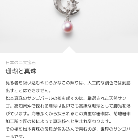
日本の二大宝石
珊瑚と真珠
見る者を吸い込むやわらかなこの照りは、人工的な調色では到底
出すことはできません。
松本真珠のサンゴパールの核を成すのは、厳選された天然サン
ゴ。高知県沖で採れる珊瑚は世界でも高級な珊瑚として脚光を浴
びています。海底深くから採られるこの貴重な珊瑚は、菊地珊瑚
加工所で匠の技によって真珠核へと生まれ変わります。
その核を松本真珠の母貝が包み込んで育むのが、世界のサンゴパ
ールです。