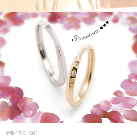
永遠に刻む〈詩〉