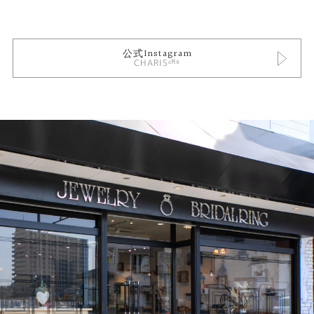
公式Instagram
CHARISᶜᴿ⁸