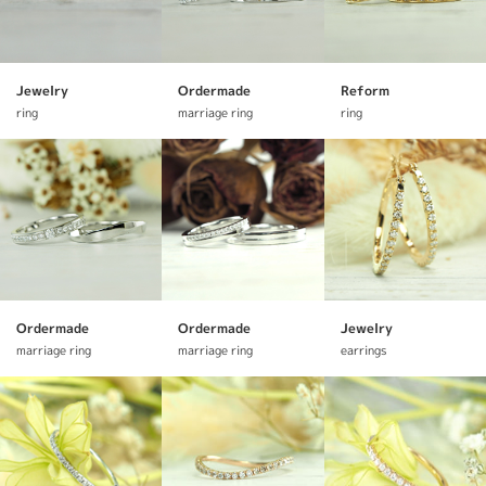
Jewelry
Ordermade
Reform
ring
marriage ring
ring
Ordermade
Ordermade
Jewelry
marriage ring
marriage ring
earrings