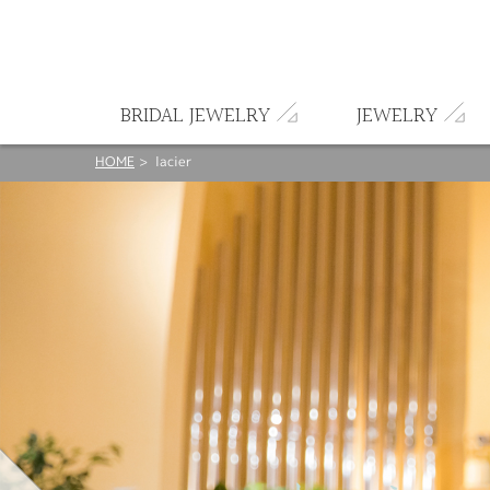
ート
BRIDAL JEWELRY
JEWELRY
HOME
lacier