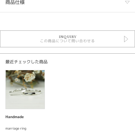
商品仕様
カテゴリ
オーダーメイド結婚指輪
INQUIRY
tsuchime grande
この商品について問い合わせる
signo
手作り結婚指輪
性別
最近チェックした商品
レディース
メンズ
紹介文
原型をシルバー作る結婚指輪手作りコース
ブライダル 結婚指輪
Handmade
結婚指輪
ベースデザイン：手作り
marriage ring
素材：プラチナ900