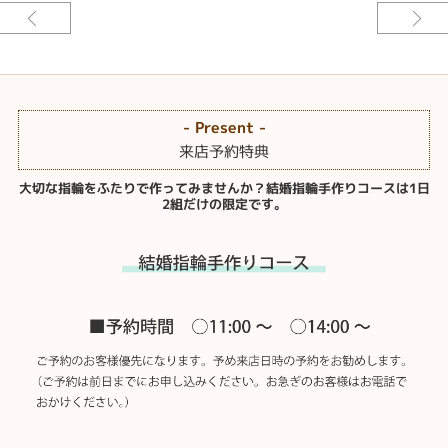
幅：約2.5mm
加工：鏡面仕上げ
結婚指輪
ベースデザイン：手作り
素材：プラチナ900
幅：約1.8mm
- Present -
加工：ヘアーライン仕上げ
来店予約特典
宝石：ピンクダイアモンド1ps
大切な指輪をふたりで作ってみませんか？結婚指輪手作りコースは1日
基本のカタチはおふたりで制作して仕上げは熟練の職人が手がける、世界に
2組だけの限定です。
ひとつしかないハイクオリティな結婚指輪が作れる〈結婚指輪手作りコー
ス〉です。
結婚記念日に今まで着けていた結婚指輪を使って新しい結婚指輪を手作りで
制作していただきました。おふたりはそれぞれ好みのデザインを選んでいた
だきシルバーのベースリングを制作。数時間かけて作っていただいたベース
リングは想いでもたくさん詰まった最高の結婚指輪になりました。元のマリ
ッジリングにセッティングされていたピンクダイアモンドとブルーサファイ
アも新しい指輪にセッティグしておふたりだけの記念の結婚指輪が完成しま
した。[鳥栖市]