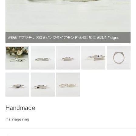
#鏡面 #プラチナ900 #ピンクダイアモンド #槌目加工 #印台 #signo
Handmade
marriage ring