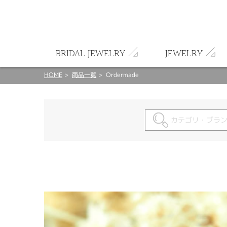
ート
BRIDAL JEWELRY
JEWELRY
HOME
商品一覧
Ordermade