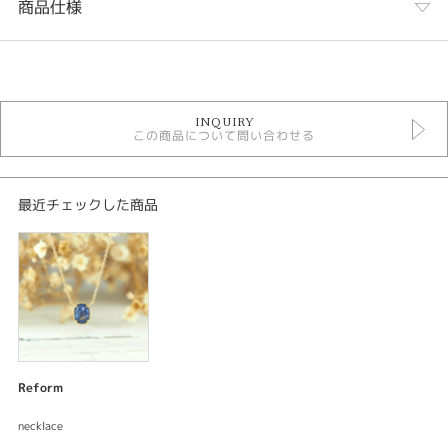
商品仕様
カテゴリ
デジタルジュエリーリフォーム
INQUIRY
この商品について問い合わせる
紹介文
デジタルジュエリー®リフォーム
ネックレス
最近チェックした商品
素材：K18イエローゴールド
サイズ：縦6.5mm 横5mm
加工：鏡面仕上げ ミルグレン
宝石：ブルーサファイア ダイアモンド
ご要望をお伺いしながらデザインしてサンプル〈レジン〉を試着できる。何
度でも修正出来て試着できるので出来上がりの満足度が違う。安心してオー
ダーメイド出来るまったく新しいリフォームシステムです。
Reform
いつも着けていられる素敵なジュエリーリフォームストーリーです。お母様
necklace
がずいぶん前に購入された指輪ですが、いまでは使っておらずそのサファイ