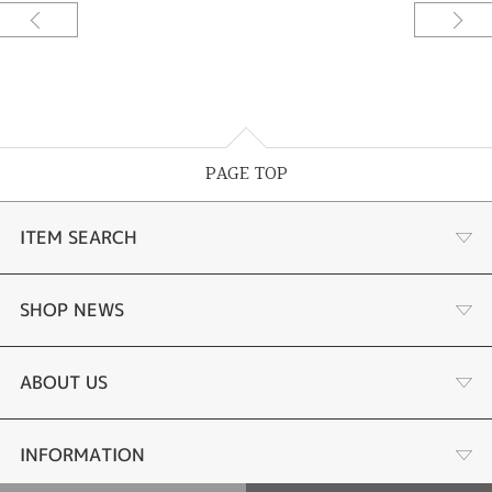
アリングをリフォームしてお嬢様が使いたいということでおふたりでご来店
いただきました。店内にあるサンプルをもとにデザインされたネックレスは
シンプルな縦使いのデザインにクラシック感のあるミルグレンで取り囲みま
した。さり気ないオシャレでネックレスの途中にダイアモンドをいれること
でアクセントのあるサファイアのネックレスが誕生しました。大人の雰囲気
のあるブルーとミルグレンのアンティークデザインがマッチされお嬢様に似
合ってました。素敵なジュエリーリフォームありがとうございます。[筑紫
野市]
PAGE TOP
ITEM SEARCH
婚約指輪
SHOP NEWS
手作り婚約指輪
デジタルジュエリー®とは
ABOUT US
結婚指輪
LINEdeオーダーメイドとは
会社概要
INFORMATION