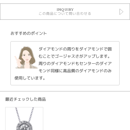
婚約ネックレス
INQUIRY
EX DIAMOND
この商品について問い合わせる
紹介文
おすすめのポイント
EXダイアモンド エクセダイアモンド
circle サークル
婚約ネックレス lady's プラチナ
ダイアモンドの周りをダイアモンドで囲
一生に一度の大事な時だから、ずっと身に着けていて欲しい。永遠のダイア
むことでゴージャスさがアップします。
モンドをこれからも持っていて欲しい。それはふたりの永遠の愛の証だから
周りのダイアモンドもセンターのダイア
こそ、最高のダイアモンドの輝きを贈ろう。ハート＆キューピットエクセレ
モンド同様に高品質のダイアモンドのみ
ントカットを施したもっとも輝くダイアモンドを婚約指輪の代わりにプレゼ
ント。そんな男性が最近増えています。
使用しています。
※中央のダイヤモンドの価格は含まれません。（中央のダイアモンドは、品
質や相場によってお値段が異なります。）
最近チェックした商品
※税込み価格になります。