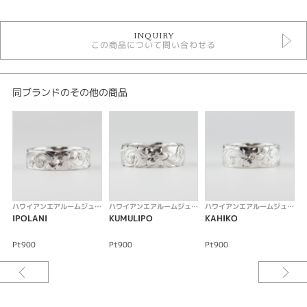
マリッジリング ハワイアン
INQUIRY
結婚指輪
この商品について問い合わせる
金種
Pt900
同ブランドのその他の商品
性別
レディース
メンズ
紹介文
ハワイアンエアルームジュエリー
ハワイアンエアルームジュエリー
ハワイアンエアルームジュエリー
PILIALOHA ピリアロハ
IPOLANI
KUMULIPO
KAHIKO
結婚指輪 Men's/Ledy's プラチナ900
4mm 平打ちタイプ
Pt900
Pt900
Pt900
P
ハワイ語で〈愛し合う夫婦〉という意味のピリアロハ。古来より神が宿ると
いわれ、聖なる植物として愛される〈マレイ〉は〈家族愛〉を意味します。
双葉が仲良く成長するマレイのデザインとハイビスカスに込められた〈信じ