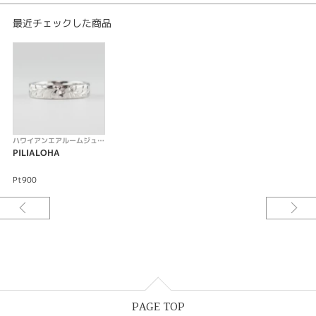
る愛〉は、ふたりの愛をさらに深め信じあい幸福をもたらすデザインです。
幅・彫刻・素材などアレンジできますのでふたりだけの結婚指輪を探してく
最近チェックした商品
ださい。
ハワイアンエアルームジュエリー
PILIALOHA
Pt900
PAGE TOP