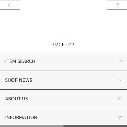
加工：鏡面仕上げ
結婚指輪 Lady's
ベースデザイン：rotondo_bond
素材：プラチナ900/K18イエローゴールド
幅：約2.5mm
加工：鏡面仕上げ
PAGE TOP
ご要望をお伺いしながらデザインしてサンプル〈レジン〉を試着できる。何
度でも修正出来て試着できるので出来上がりの満足度が違う。安心してオー
ダーメイド出来るまったく新しいオーダーメイドシステムです。
ITEM SEARCH
内側の素材を変えたさり気ないコンビネーション。多くのデザインに対応で
きるコンビネーションモデルの中で特に人気なのがシンプルで内側だけ素材
を変えるこちらのデザインです。おふたりのお好みのカラーにアレンジして
婚約指輪
SHOP NEWS
お仕立てしています。[久留米市]
手作り婚約指輪
デジタルジュエリー®とは
ABOUT US
結婚指輪
LINEdeオーダーメイドとは
会社概要
INFORMATION