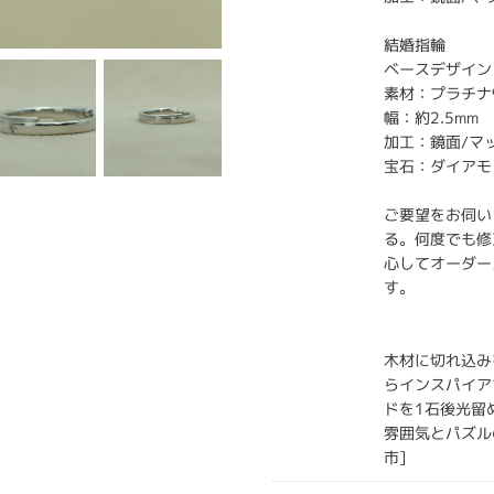
結婚指輪
ベースデザイン：
素材：プラチナ
幅：約2.5mm
加工：鏡面/マ
宝石：ダイアモ
ご要望をお伺い
る。何度でも修
心してオーダー
す。
木材に切れ込み
らインスパイア
ドを1石後光留
雰囲気とパズル
市]