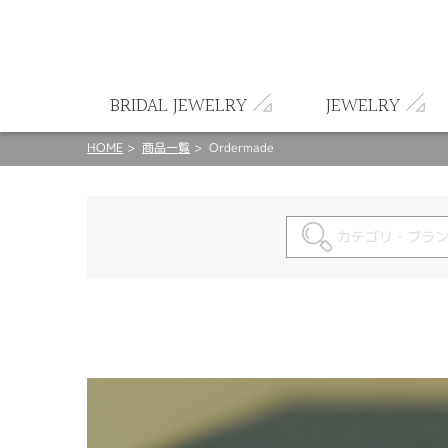
ート
BRIDAL JEWELRY
JEWELRY
HOME
商品一覧
Ordermade