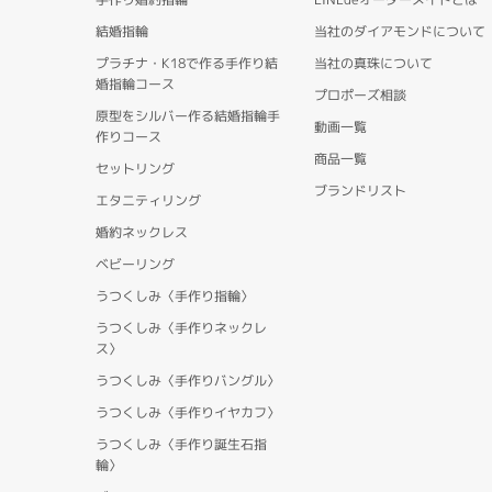
結婚指輪
当社のダイアモンドについて
プラチナ・K18で作る手作り結
当社の真珠について
婚指輪コース
プロポーズ相談
原型をシルバー作る結婚指輪手
動画一覧
作りコース
商品一覧
セットリング
ブランドリスト
エタニティリング
婚約ネックレス
ベビーリング
うつくしみ〈手作り指輪〉
うつくしみ〈手作りネックレ
ス〉
うつくしみ〈手作りバングル〉
うつくしみ〈手作りイヤカフ〉
うつくしみ〈手作り誕生石指
輪〉