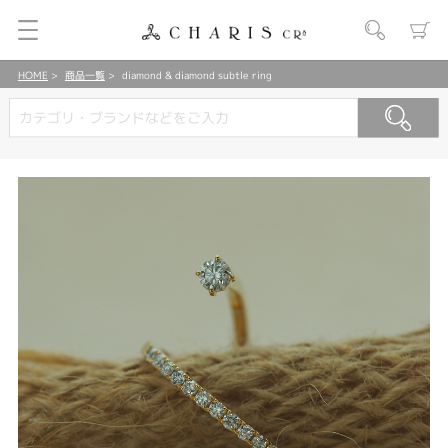
HOME
商品一覧
diamond & diamond subtle ring