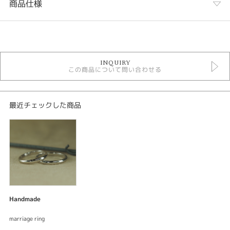
商品仕様
カテゴリ
手作り結婚指輪
INQUIRY
この商品について問い合わせる
性別
レディース
メンズ
最近チェックした商品
紹介文
結婚指輪手作りコース
ブライダル 結婚指輪
結婚指輪
ベースデザイン：手作り カドマル
素材：プラチナ900
Handmade
幅：約2.5mm
加工：鏡面仕上げ
marriage ring