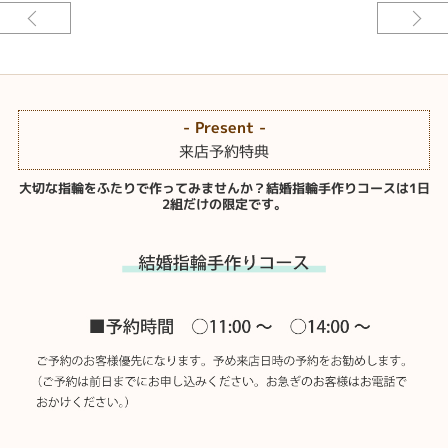
結婚指輪
ベースデザイン：手作り カドマル
素材：プラチナ900
幅：約2.5mm
加工：鏡面仕上げ
- Present -
作ったその日に着けれる〈手作り結婚指輪コース〉はおふたりでプラチナ素
来店予約特典
材を切って、曲げて、溶かして、仕上げて、作っていただきます。
大切な指輪をふたりで作ってみませんか？結婚指輪手作りコースは1日
ふたり同じ素材で同じ幅、同じデザインで作っていただいた指輪。想いがた
2組だけの限定です。
くさんこもった手作り結婚指輪は世界にひとつだけのシンプルイズベストな
結婚指輪です。[福岡市]