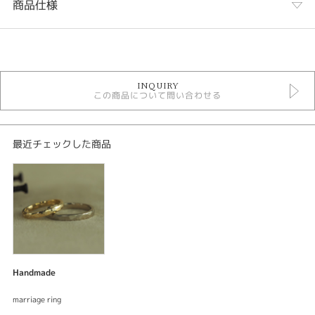
商品仕様
カテゴリ
手作り結婚指輪
INQUIRY
この商品について問い合わせる
性別
レディース
メンズ
最近チェックした商品
紹介文
結婚指輪手作りコース
ブライダル 結婚指輪
結婚指輪
ベースデザイン：手作り カドマル
素材：K18シャンパンゴールド
Handmade
幅：約2.5mm
加工：鏡面仕上げ マット仕上げ 槌目加工
marriage ring