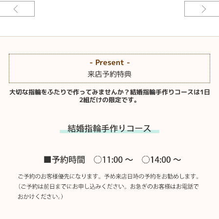
結婚指輪
ベースデザイン：手作り カドマル
素材：K18イエローゴールド
幅：約2.0mm
加工：鏡面仕上げ スターダスト仕上げ 槌目加工
- Present -
作ったその日に着けれる〈手作り結婚指輪コース〉はおふたりでプラチナ素
来店予約特典
材を切って、曲げて、溶かして、仕上げて、作っていただきます。
大切な指輪をふたりで作ってみませんか？結婚指輪手作りコースは1日
いくつかの加工を組み合わせた特別な手作り結婚指輪になります。新郎様は
2組だけの限定です。
シャンパンゴールドに槌目加工を施し、鏡面仕上げとマット仕上げのハーフ
＆ハーフ。新婦様はイエローゴールドに槌目加工を施し、半分は槌目にスタ
ーダスト加工を加えた二人だけの特別仕様になっています。[八女市]