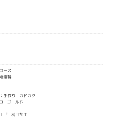
コース
婚指輪
：手作り カドカク
エローゴールド
上げ 槌目加工