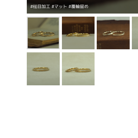
#槌目加工 #マット #覆輪留め