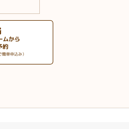
ームから
予約
で簡単申込み）