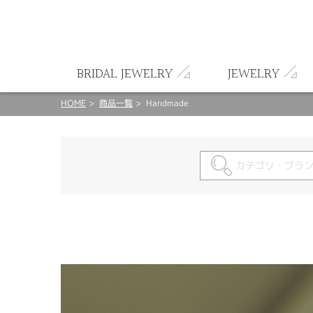
ート
BRIDAL JEWELRY
JEWELRY
HOME
商品一覧
Handmade