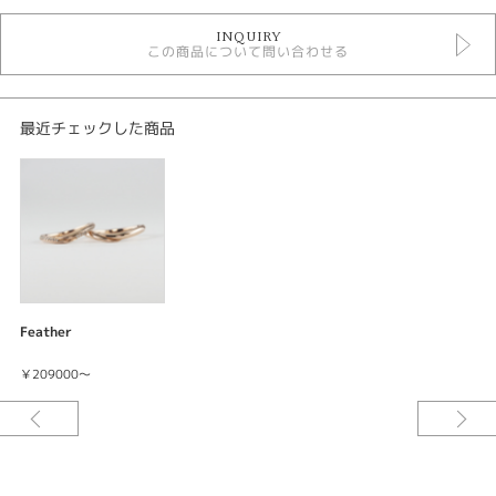
マリッジリングシンプル
INQUIRY
結婚指輪
この商品について問い合わせる
Original Rings結婚指輪
紹介文
最近チェックした商品
feather フェザー
結婚指輪 men's K18ピンクゴールド ￥210100
結婚指輪 lady's K18ピンクゴールド ￥209000
大きく羽根を広げ幸せを運ぶ鳥のように緩やかなカーブを描くこのリングは
上品で優しさに包まれています。
Feather
￥209000～