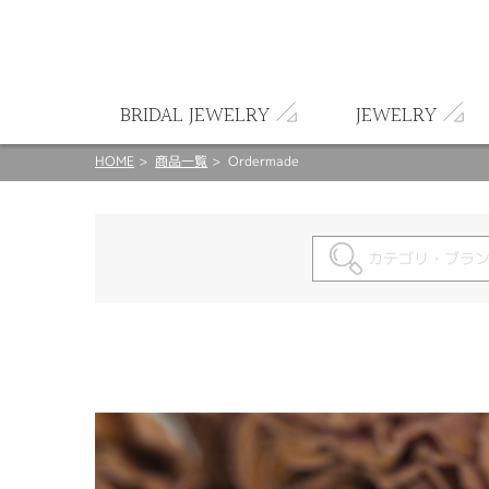
ート
BRIDAL JEWELRY
JEWELRY
HOME
商品一覧
Ordermade