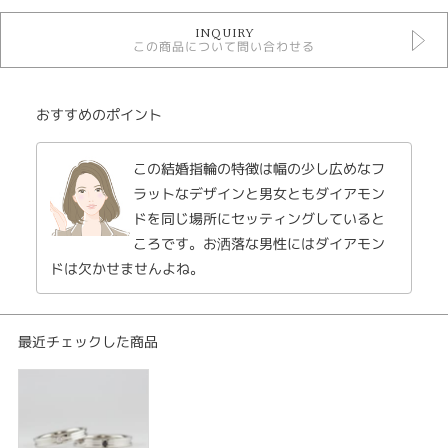
マリッジリングボリューム
INQUIRY
結婚指輪
この商品について問い合わせる
Original Rings結婚指輪
性別
おすすめのポイント
レディース
メンズ
この結婚指輪の特徴は幅の少し広めなフ
ラットなデザインと男女ともダイアモン
紹介文
ドを同じ場所にセッティングしていると
bond ボンド
ころです。お洒落な男性にはダイアモン
結婚指輪 men's プラチナ900 ￥165000
ドは欠かせませんよね。
結婚指輪 lady's プラチナ900 ￥165000
鍛造法で仕上げたマリッジリング。鋳造法よりも硬く曲がりにくいのが特徴
で人気のシリーズです。
最近チェックした商品
鍛造とは、金属をローラーやハンマー等で叩いて圧力を加える事で、金属内
部の隙間をつぶし、結晶を圧縮することで結晶の方向を整えて強度を高める
技法で、古くから刃物や武具、車のホイールなどの製造技法。