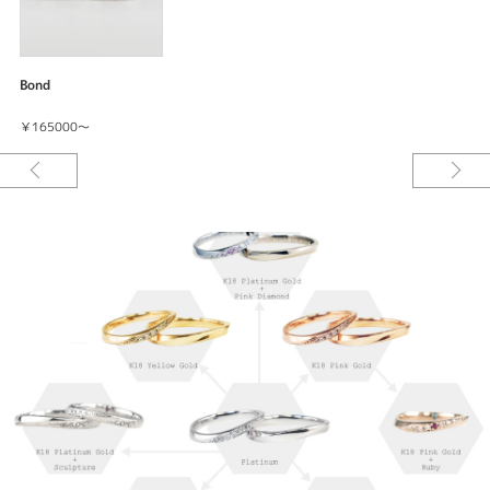
Bond
￥165000～