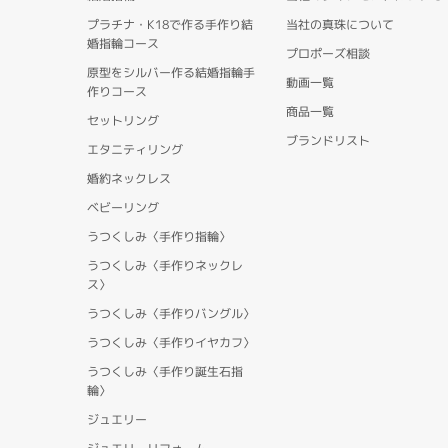
プラチナ・K18で作る手作り結
当社の真珠について
婚指輪コース
プロポーズ相談
原型をシルバー作る結婚指輪手
動画一覧
作りコース
商品一覧
セットリング
ブランドリスト
エタニティリング
婚約ネックレス
ベビーリング
うつくしみ〈手作り指輪〉
うつくしみ〈手作りネックレ
ス〉
うつくしみ〈手作りバングル〉
うつくしみ〈手作りイヤカフ〉
うつくしみ〈手作り誕生石指
輪〉
ジュエリー